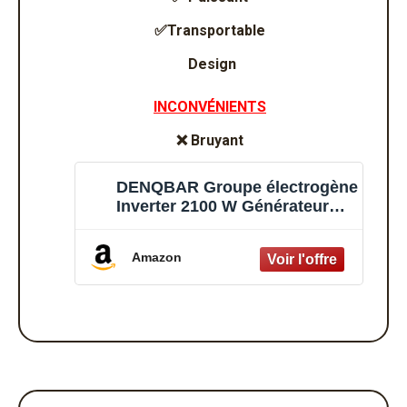
✅
Transportable
Design
INCONVÉNIENTS
❌
Bruyant
DENQBAR Groupe électrogène
Inverter 2100 W Générateur
portable insonorisé, DQ-2100 -
Pour le camping, l'extérieur, le
Amazon
chantier, les voyages, les
camping-cars et les générateurs
de secours