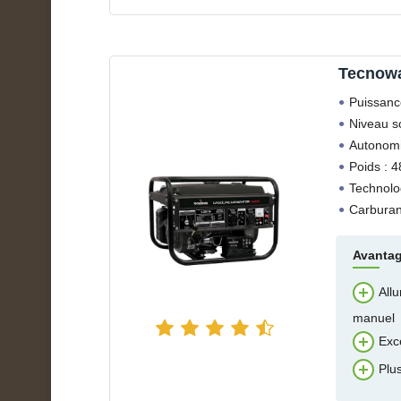
Tecnow
Puissanc
Niveau s
Autonomi
Poids : 4
Technolo
Carburan
Avanta
All
manuel
Exce
Plus