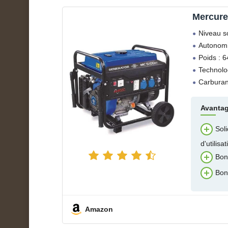
Mercur
Niveau s
Autonomi
Poids : 6
Technolo
Carburan
Avanta
Sol
d'utilisat
Bon
Bon 
Amazon