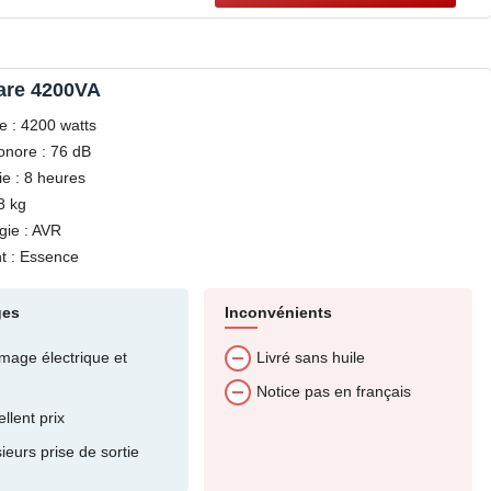
are 4200VA
e : 4200 watts
onore : 76 dB
e : 8 heures
8 kg
gie : AVR
t : Essence
ges
Inconvénients
umage électrique et
Livré sans huile
Notice pas en français
llent prix
ieurs prise de sortie