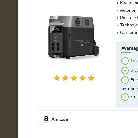
Niveau s
Autonomi
Poids : 4
Technolog
Carburant
Avanta
Trè
Ultr
Ener
polluant
5 m
Amazon