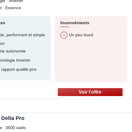
ie : Inverter
t : Essence
ges
Inconvénients
ide, performant et simple
Un peu lourd
ion
ne autonomie
hnologie Inverter
rapport qualité-prix
 Delta Pro
e : 3600 watts