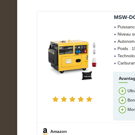
MSW-D
Puissanc
Niveau s
Autonomi
Poids : 1
Technolo
Carburant
Avanta
Ultr
Bon
Mon
Amazon