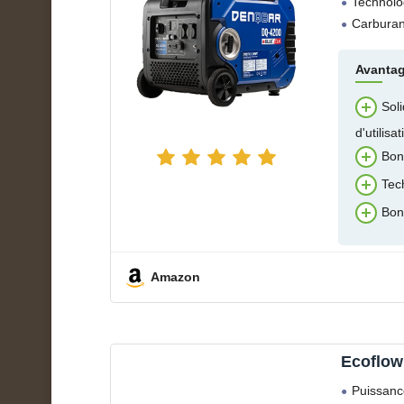
Technolog
Carburan
Avanta
Sol
d'utilisat
Bon
Tec
Bon 
Amazon
Ecoflow
Puissanc