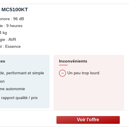
e MC5100KT
onore : 96 dB
e : 9 heures
4 kg
gie : AVR
t : Essence
ges
Inconvénients
ide, performant et simple
Un peu trop lourd
ion
ne autonomie
rapport qualité / prix