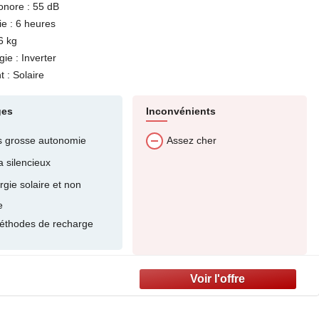
onore : 55 dB
e : 6 heures
6 kg
ie : Inverter
 : Solaire
ges
Inconvénients
s grosse autonomie
Assez cher
a silencieux
gie solaire et non
e
éthodes de recharge