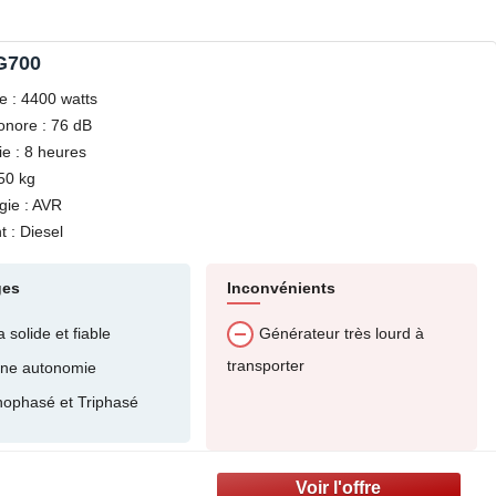
G700
e : 4400 watts
onore : 76 dB
e : 8 heures
50 kg
gie : AVR
 : Diesel
ges
Inconvénients
a solide et fiable
Générateur très lourd à
transporter
ne autonomie
ophasé et Triphasé