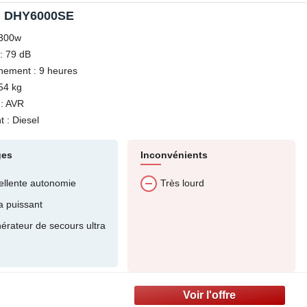
i DHY6000SE
5300w
: 79 dB
nement : 9 heures
54 kg
: AVR
 : Diesel
ges
Inconvénients
ellente autonomie
Très lourd
a puissant
érateur de secours ultra