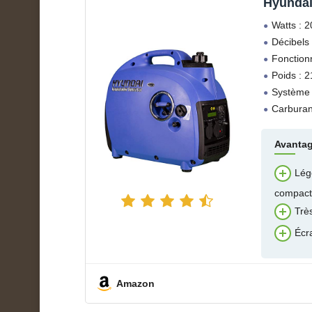
Hyundai
Watts : 
Décibels 
Fonction
Poids : 2
Système :
Carburan
Avanta
Lége
compact
Trè
Écra
Amazon