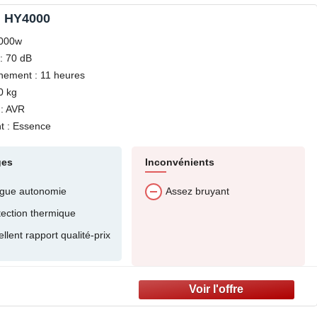
i HY4000
3000w
: 70 dB
nement : 11 heures
0 kg
: AVR
t : Essence
ges
Inconvénients
gue autonomie
Assez bruyant
tection thermique
llent rapport qualité-prix