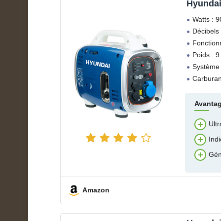
Hyundai
Watts : 
Décibels 
Fonction
Poids : 9
Système :
Carburan
Avanta
Ultr
Ind
Gén
Amazon