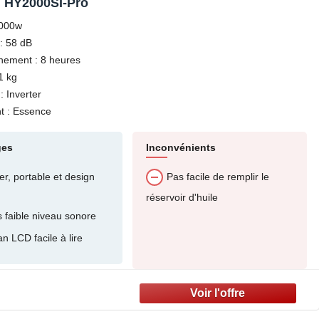
 HY2000SI-Pro
2000w
: 58 dB
nement : 8 heures
1 kg
 Inverter
t : Essence
ges
Inconvénients
r, portable et design
Pas facile de remplir le
réservoir d'huile
s faible niveau sonore
n LCD facile à lire