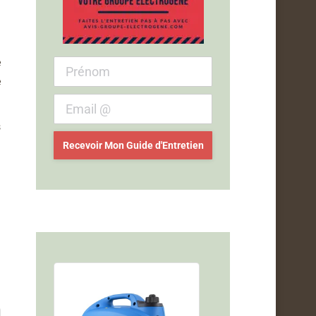
é
e
s
n