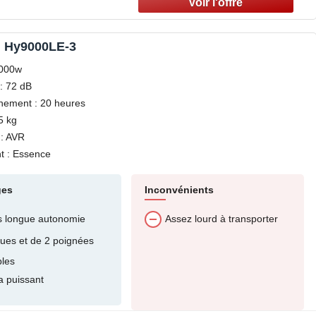
 Hy9000LE-3
8000w
: 72 dB
nement : 20 heures
5 kg
: AVR
t : Essence
ges
Inconvénients
s longue autonomie
Assez lourd à transporter
oues et de 2 poignées
bles
a puissant