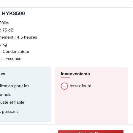
i HYK8500
6500w
: 75 dB
nement : 4.5 heures
5 kg
: Condensateur
t : Essence
ges
Inconvénients
ication pour les
Assez lourd
onnels
ste et fiable
s puissant