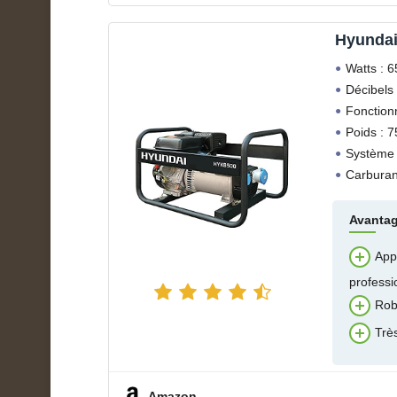
Hyunda
Watts : 
Décibels 
Fonction
Poids : 7
Système 
Carburan
Avanta
Appl
professi
Robu
Trè
Amazon