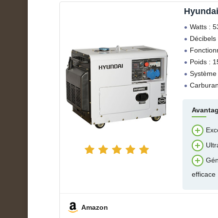
Hyunda
Watts : 
Décibels 
Fonction
Poids : 1
Système 
Carburant
Avanta
Exc
Ultr
Gén
efficace
Amazon