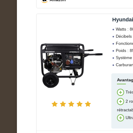
Hyundai
Watts : 
Décibels 
Fonction
Poids : 8
Système 
Carburan
Avanta
Trè
2 r
rétracta
Ultr