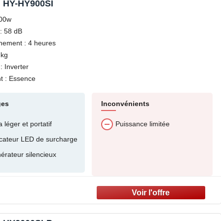
 HY-HY900SI
900w
: 58 dB
nement : 4 heures
 kg
 Inverter
t : Essence
ges
Inconvénients
a léger et portatif
Puissance limitée
icateur LED de surcharge
érateur silencieux