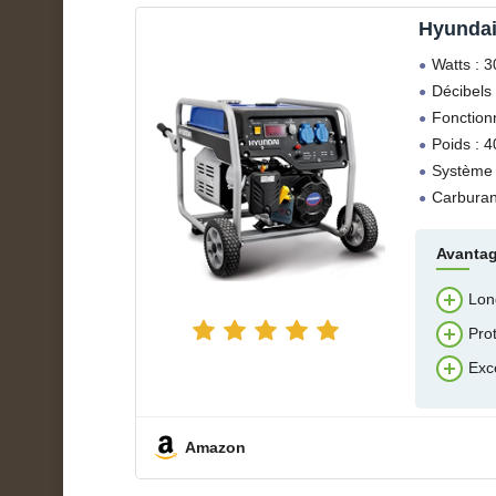
Hyunda
Watts : 
Décibels 
Fonction
Poids : 4
Système 
Carburan
Avanta
Lon
Pro
Exce
Amazon