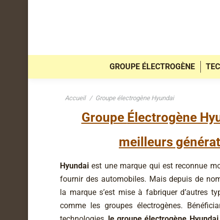
GROUPE ÉLECTROGÈNE
TEC
Vous êtes ici :
Accueil
Groupe électrogène Hyundai
Groupe
Électrogène Hyu
meilleurs généra
Hyundai
est une marque qui est reconnue m
fournir des automobiles. Mais depuis de no
la marque s’est mise à fabriquer d’autres t
comme les groupes électrogènes. Bénéficia
technologies,
le groupe électrogène Hyundai